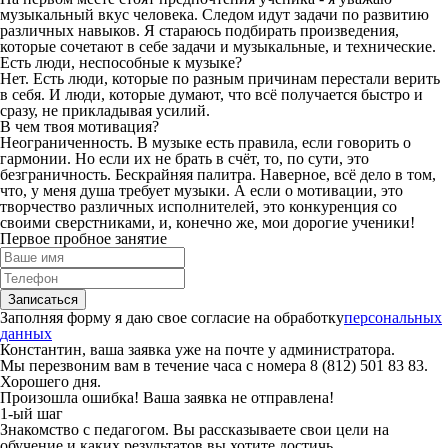
музыкальный вкус человека. Следом идут задачи по развитию
различных навыков. Я стараюсь подбирать произведения,
которые сочетают в себе задачи и музыкальные, и технические.
Есть люди, неспособные к музыке?
Нет. Есть люди, которые по разным причинам перестали верить
в себя. И люди, которые думают, что всё получается быстро и
сразу, не прикладывая усилий.
В чем твоя мотивация?
Неограниченность. В музыке есть правила, если говорить о
гармонии. Но если их не брать в счёт, то, по сути, это
безграничность. Бескрайняя палитра. Наверное, всё дело в том,
что, у меня душа требует музыки. А если о мотивации, это
творчество различных исполнителей, это конкуренция со
своими сверстниками, и, конечно же, мои дорогие ученики!
Первое пробное занятие
Записаться
Заполняя форму я даю свое согласие на обработку
персональных
данных
Константин
, ваша заявка уже на почте у администратора.
Мы перезвоним вам в течение часа с номера
8 (812) 501 83 83.
Хорошего дня.
Произошла ошибка! Ваша заявка не отправлена!
1-ый шаг
Знакомство с педагогом. Вы рассказываете свои цели на
обучение и каких результатов вы хотите достичь.