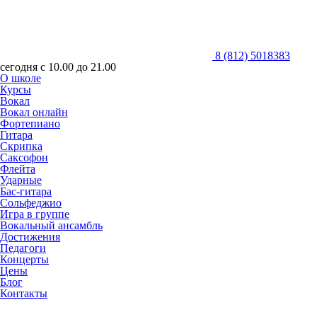
8 (812)
501
83
83
сегодня
с 10.00 до 21.00
О школе
Курсы
Вокал
Вокал онлайн
Фортепиано
Гитара
Скрипка
Саксофон
Флейта
Ударные
Бас-гитара
Сольфеджио
Игра в группе
Вокальный ансамбль
Достижения
Педагоги
Концерты
Цены
Блог
Контакты