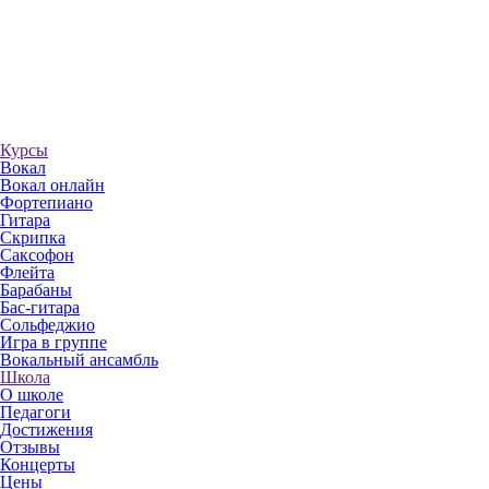
Курсы
Вокал
Вокал онлайн
Фортепиано
Гитара
Скрипка
Саксофон
Флейта
Барабаны
Бас-гитара
Сольфеджио
Игра в группе
Вокальный ансамбль
Школа
О школе
Педагоги
Достижения
Отзывы
Концерты
Цены