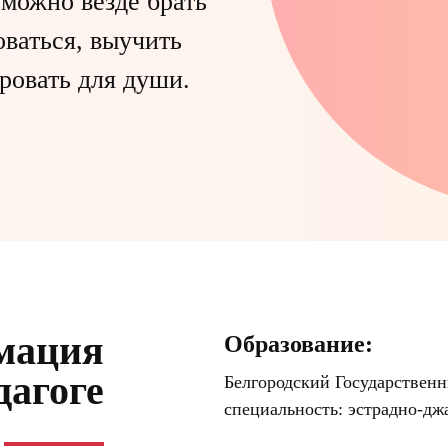
 можно везде брать
оваться, выучить
ровать для души.
мация
Образование:
дагоге
Белгородский Государственн
специальность: эстрадно-джа