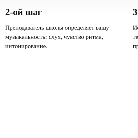
2-ой шаг
3
Преподаватель школы определяет вашу
И
музыкальность: слух, чувство ритма,
т
интонирование.
п