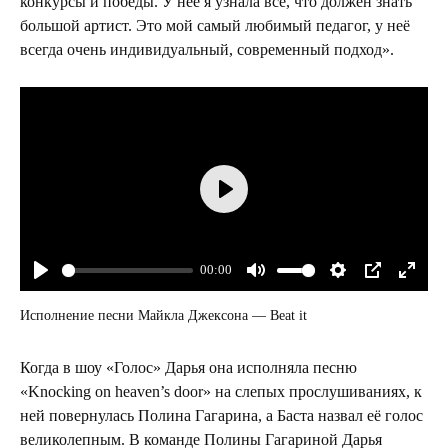
конкурсы и победы. У неё я узнала всё, что должен знать
большой артист. Это мой самый любимый педагог, у неё
всегда очень индивидуальный, современный подход».
Play
00:00
Play
Mute
Settings
PIP
Enter
fullsc
Исполнение песни Майкла Джексона — Beat it
Когда в шоу «Голос» Дарья она исполняла песню
«Knocking on heaven’s door» на слепых прослушиваниях, к
ней повернулась Полина Гагарина, а Баста назвал её голос
великолепным. В команде Полины Гагариной Дарья