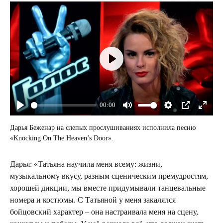
Play
00:00
Play
Mute
Settings
PIP
Enter
fullsc
Дарья Беженар на слепых прослушиваниях исполнила песню
«Knocking On The Heaven’s Door».
Дарья: «Татьяна научила меня всему: жизни,
музыкальному вкусу, разным сценическим премудростям,
хорошей дикции, мы вместе придумывали танцевальные
номера и костюмы. С Татьяной у меня закалялся
бойцовский характер – она настраивала меня на сцену,